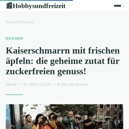
Hobbysundfreizeit
📰
Accueil
›
Kochen
KOCHEN
Kaiserschmarrn mit frischen
äpfeln: die geheime zutat für
zuckerfreien genuss!
Maria — 31. März 2025 — 4 min de lecture