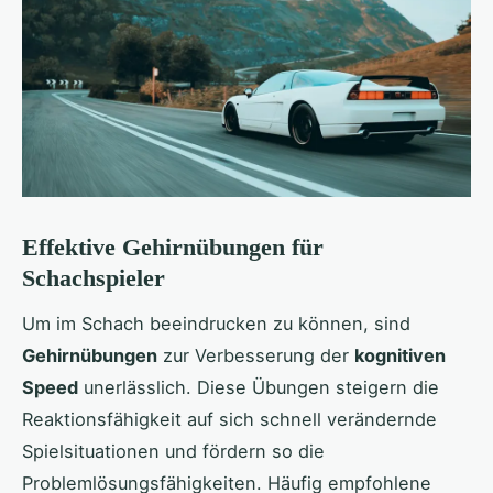
Effektive Gehirnübungen für
Schachspieler
Um im Schach beeindrucken zu können, sind
Gehirnübungen
zur Verbesserung der
kognitiven
Speed
unerlässlich. Diese Übungen steigern die
Reaktionsfähigkeit auf sich schnell verändernde
Spielsituationen und fördern so die
Problemlösungsfähigkeiten. Häufig empfohlene