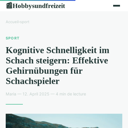
Hobbysundfreizeit
📰
Accueil
›
sport
SPORT
Kognitive Schnelligkeit im
Schach steigern: Effektive
Gehirnübungen für
Schachspieler
Maria — 12. April 2025 — 4 min de lecture