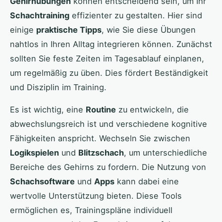
Gehirnübungen
können entscheidend sein, um Ihr
Schachtraining
effizienter zu gestalten. Hier sind
einige
praktische Tipps
, wie Sie diese Übungen
nahtlos in Ihren Alltag integrieren können. Zunächst
sollten Sie feste Zeiten im Tagesablauf einplanen,
um regelmäßig zu üben. Dies fördert Beständigkeit
und Disziplin im Training.
Es ist wichtig, eine
Routine
zu entwickeln, die
abwechslungsreich ist und verschiedene kognitive
Fähigkeiten anspricht. Wechseln Sie zwischen
Logikspielen
und
Blitzschach
, um unterschiedliche
Bereiche des Gehirns zu fordern. Die Nutzung von
Schachsoftware
und
Apps
kann dabei eine
wertvolle Unterstützung bieten. Diese Tools
ermöglichen es, Trainingspläne individuell