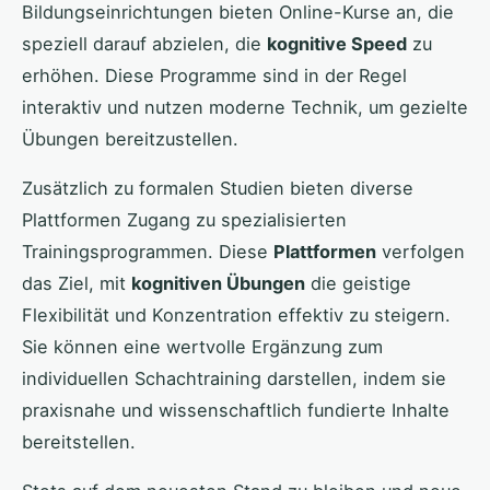
Bildungseinrichtungen bieten Online-Kurse an, die
speziell darauf abzielen, die
kognitive Speed
zu
erhöhen. Diese Programme sind in der Regel
interaktiv und nutzen moderne Technik, um gezielte
Übungen bereitzustellen.
Zusätzlich zu formalen Studien bieten diverse
Plattformen Zugang zu spezialisierten
Trainingsprogrammen. Diese
Plattformen
verfolgen
das Ziel, mit
kognitiven Übungen
die geistige
Flexibilität und Konzentration effektiv zu steigern.
Sie können eine wertvolle Ergänzung zum
individuellen Schachtraining darstellen, indem sie
praxisnahe und wissenschaftlich fundierte Inhalte
bereitstellen.