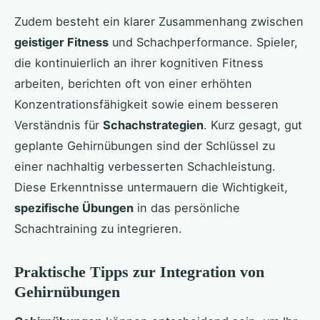
Zudem besteht ein klarer Zusammenhang zwischen
geistiger Fitness
und Schachperformance. Spieler,
die kontinuierlich an ihrer kognitiven Fitness
arbeiten, berichten oft von einer erhöhten
Konzentrationsfähigkeit sowie einem besseren
Verständnis für
Schachstrategien
. Kurz gesagt, gut
geplante Gehirnübungen sind der Schlüssel zu
einer nachhaltig verbesserten Schachleistung.
Diese Erkenntnisse untermauern die Wichtigkeit,
spezifische Übungen
in das persönliche
Schachtraining zu integrieren.
Praktische Tipps zur Integration von
Gehirnübungen