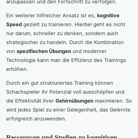
anzupassen und den Fortschritt zu verfolgen.
Ein weiterer hilfreicher Ansatz ist es,
kognitive
Speed
gezielt zu trainieren. Hierbei geht es nicht
nur darum, schneller zu denken, sondern auch
strategischer zu handeln. Durch die Kombination
von
spezifischen Übungen
und moderner
Technologie kann man die Effizienz des Trainings
erhöhen.
Durch ein gut strukturiertes Training können
Schachspieler ihr Potenzial voll ausschöpfen und
die Effektivität ihrer
Gehirnübungen
maximieren. So
wird jedes Spiel zu einer Gelegenheit, das Gelernte
erfolgreich anzuwenden.
Ressourcen und Studien zu kognitiven