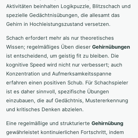
Aktivitäten beinhalten Logikpuzzle, Blitzschach und
spezielle Gedächtnisübungen, die allesamt das
Gehirn in Hochleistungszustand versetzen.
Schach erfordert mehr als nur theoretisches
Wissen; regelmäßiges Üben dieser
Gehirnübungen
ist entscheidend, um geistig fit zu bleiben. Die
kognitive Speed wird nicht nur verbessert; auch
Konzentration und Aufmerksamkeitsspanne
erfahren einen positiven Schub. Für Schachspieler
ist es daher sinnvoll, spezifische Übungen
einzubauen, die auf Gedächtnis, Mustererkennung
und kritisches Denken abzielen.
Eine regelmäßige und strukturierte
Gehirnübung
gewährleistet kontinuierlichen Fortschritt, indem