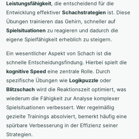
Leistungsfähigkeit
, die entscheidend für die
Entwicklung effektiver
Schachstrategien
ist. Diese
Übungen trainieren das Gehirn, schneller auf
Spielsituationen
zu reagieren und dadurch die
eigene Spielfähigkeit erheblich zu steigern.
Ein wesentlicher Aspekt von Schach ist die
schnelle Entscheidungsfindung. Hierbei spielt die
kognitive Speed
eine zentrale Rolle. Durch
spezifische Übungen wie
Logikpuzzle
oder
Blitzschach
wird die Reaktionszeit optimiert, was
wiederum die Fähigkeit zur Analyse komplexer
Spielsituationen verbessert. Wer regelmäßig
gezielte Trainings absolviert, bemerkt häufig eine
spürbare Verbesserung in der Effizienz seiner
Strategien.