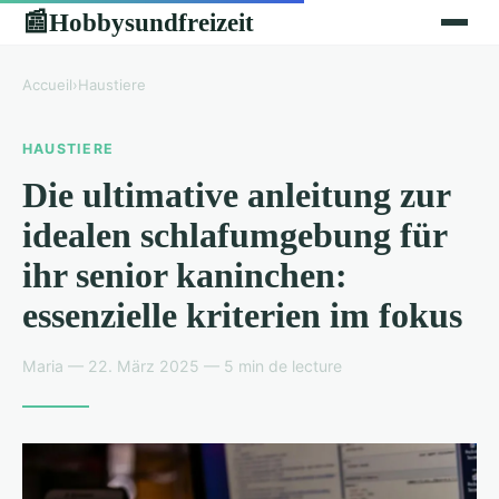
Hobbysundfreizeit
📰
Accueil
›
Haustiere
HAUSTIERE
Die ultimative anleitung zur
idealen schlafumgebung für
ihr senior kaninchen:
essenzielle kriterien im fokus
Maria — 22. März 2025 — 5 min de lecture