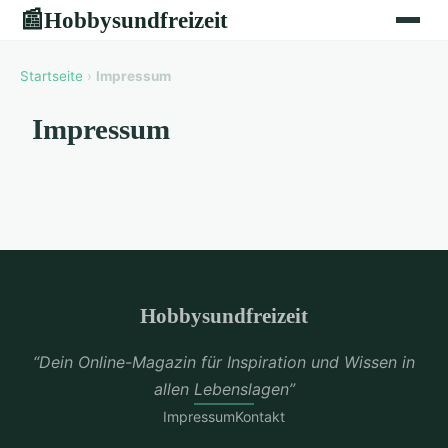
Hobbysundfreizeit
📰
Startseite
›
Impressum
Impressum
Hobbysundfreizeit
“Dein Online-Magazin für Inspiration und Wissen in
allen Lebenslagen”
Impressum
Kontakt