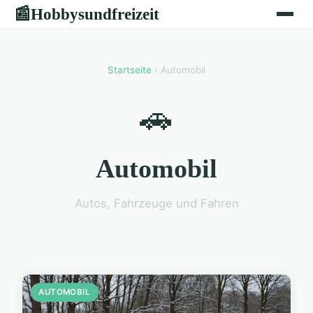
Hobbysundfreizeit
📰
Startseite
› Automobil
🚗
Automobil
Autos, Fahrzeuge und Fahren
AUTOMOBIL