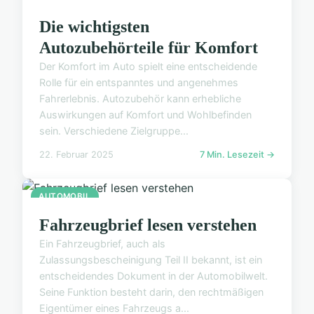
Die wichtigsten
Autozubehörteile für Komfort
Der Komfort im Auto spielt eine entscheidende
Rolle für ein entspanntes und angenehmes
Fahrerlebnis. Autozubehör kann erhebliche
Auswirkungen auf Komfort und Wohlbefinden
sein. Verschiedene Zielgruppe...
22. Februar 2025
7 Min. Lesezeit →
AUTOMOBIL
Fahrzeugbrief lesen verstehen
Ein Fahrzeugbrief, auch als
Zulassungsbescheinigung Teil II bekannt, ist ein
entscheidendes Dokument in der Automobilwelt.
Seine ​Funktion​ besteht darin, den rechtmäßigen
Eigentümer eines Fahrzeugs a...