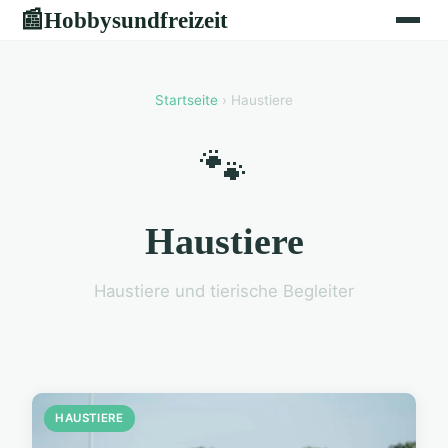
Hobbysundfreizeit
📰
Startseite
› Haustiere
🐾
Haustiere
Haustiere und tierische Begleiter
HAUSTIERE