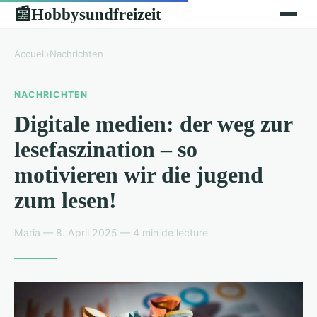
Hobbysundfreizeit
📰
Accueil
›
Nachrichten
NACHRICHTEN
Digitale medien: der weg zur
lesefaszination – so
motivieren wir die jugend
zum lesen!
Maria — 8. April 2025 — 4 min de lecture