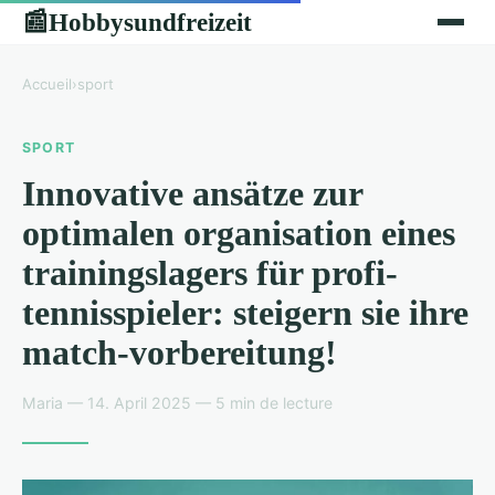
Hobbysundfreizeit
📰
Accueil
›
sport
SPORT
Innovative ansätze zur
optimalen organisation eines
trainingslagers für profi-
tennisspieler: steigern sie ihre
match-vorbereitung!
Maria — 14. April 2025 — 5 min de lecture